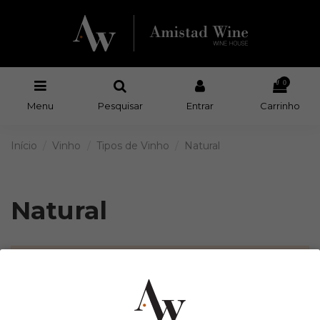
0
Menu
Pesquisar
Entrar
Carrinho
Início
Vinho
Tipos de Vinho
Natural
Natural
There are no products.