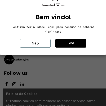
Contactos
Bem vindo!
Sem Estrela, LDA
Confirma ter a idade legal para consumo de bebidas
Avenida da Independência, nº8, Arcos
alcólicas?
4705-162 Braga, Portugal
Sim
+351 253 143 130
Não
info@amistadwine.com
Follow us
Política de Cookies
Newsletter
Utilizamos cookies para melhorar os nossos serviços, fazer
ofertas pessoais e melhorar a experiência.