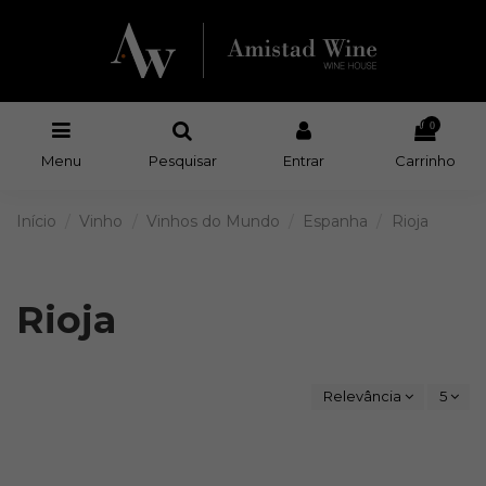
0
Menu
Pesquisar
Entrar
Carrinho
Início
Vinho
Vinhos do Mundo
Espanha
Rioja
Rioja
Relevância
5