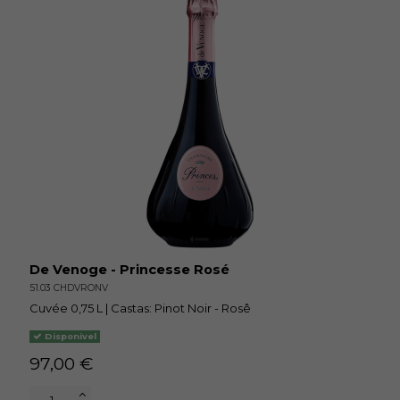
De Venoge - Princesse Rosé
51.03 CHDVRONV
Cuvée 0,75 L | Castas: Pinot Noir - Rosê
Disponivel
97,00 €