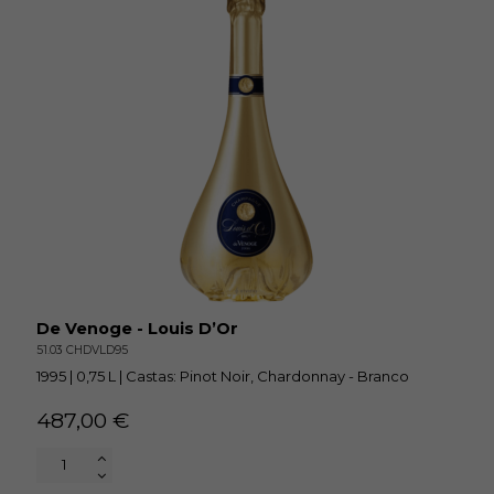
De Venoge - Louis D’Or
51.03 CHDVLD95
1995 | 0,75 L | Castas: Pinot Noir, Chardonnay - Branco
487,00 €