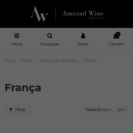
0
Menu
Pesquisar
Entrar
Carrinho
Início
Vinho
Vinhos do Mundo
França
França
Filtrar
Relevância
24