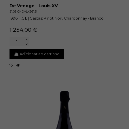
De Venoge - Louis XV
51.03 CHDVLX961.5
1996 | 1,5 L | Castas: Pinot Noir, Chardonnay - Branco
1 254,00 €
Adicionar ao carrinho