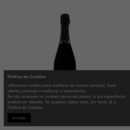
Política de Cookies
Utilizamos cookies para melhorar os nossos serviços, fazer
ofertas pessoais e melhorar a experiência.
Se não aceitares os cookies opcionais abaixo, a tua experiência
poderá ser afetada. Se quiseres saber mais, por favor, lê a
Domaine La Borderie - Extra Brut Rosé «Douce
Política de Cookies.
Folie»
Aceitar
51.03 CHLBRONV
Cuvée | 0,75 L | Castas: Pinot Noir - Rosê