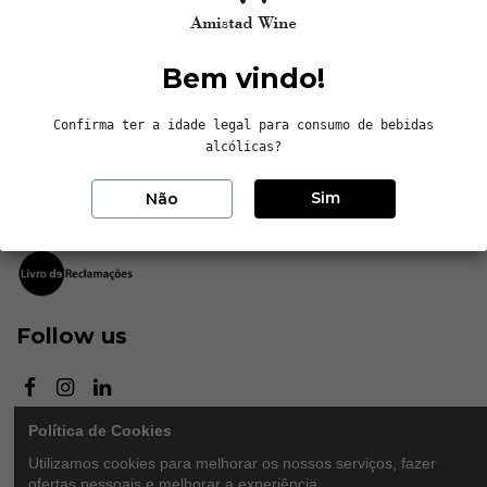
Contactos
Bem vindo!
Sem Estrela, LDA
Confirma ter a idade legal para consumo de bebidas
Avenida da Independência, nº8, Arcos
alcólicas?
4705-162 Braga, Portugal
Sim
+351 253 143 130
Não
info@amistadwine.com
Follow us
Política de Cookies
Newsletter
Utilizamos cookies para melhorar os nossos serviços, fazer
ofertas pessoais e melhorar a experiência.