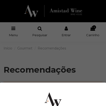
0
Menu
Pesquisar
Entrar
Carrinho
Início
Gourmet
Recomendações
Recomendações
There are no products.