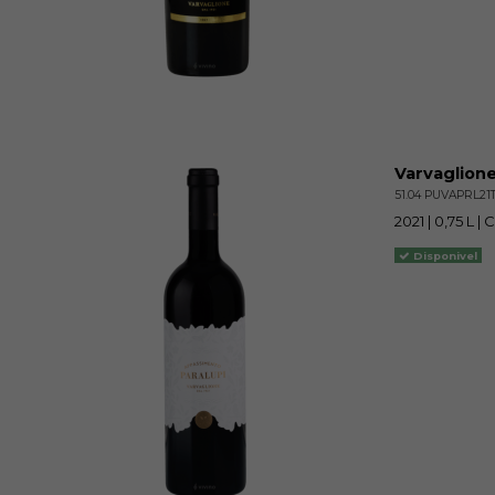
Varvaglione
51.04 PUVAPRL21
2021 | 0,75 L 
Disponivel