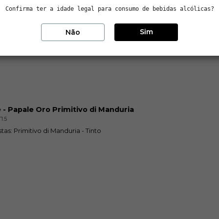
Confirma ter a idade legal para consumo de bebidas alcólicas?
Sim
Não
 - Papale Oro Primitivo di Manduria
1.5
Castas: Primitivo di Manduria - Tinto