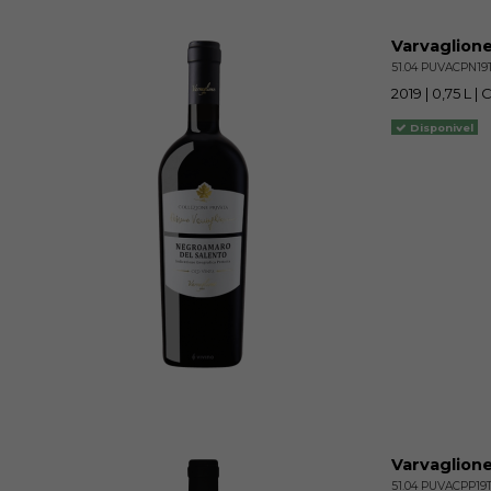
Varvaglione
51.04 PUVACPN19
2019 | 0,75 L |
Disponivel
Varvaglione
51.04 PUVACPP19