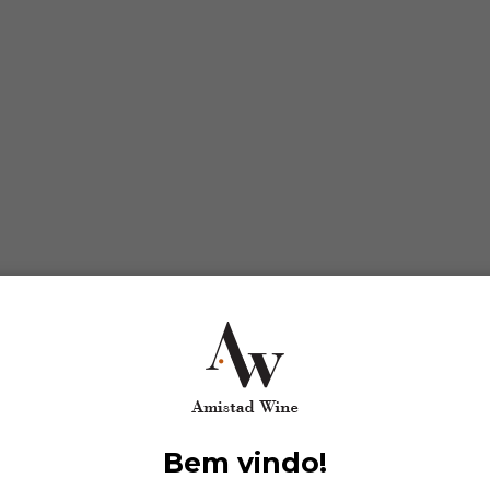
 - Papale Oro Primitivo di Manduria
T
 Castas: Primitivo di Manduria - Tinto
Bem vindo!