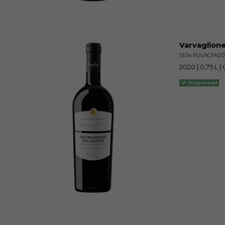
Varvaglione
51.04 PUVACPN20
2020 | 0,75 L 
Disponivel