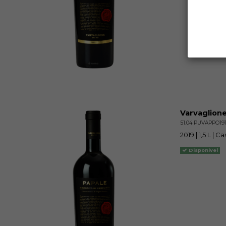
Varvaglione
51.04 PUVAPPO19T
2019 | 1,5 L | 
Disponivel