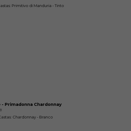
 Castas: Primitivo di Manduria - Tinto
e - Primadonna Chardonnay
3B
| Castas: Chardonnay - Branco