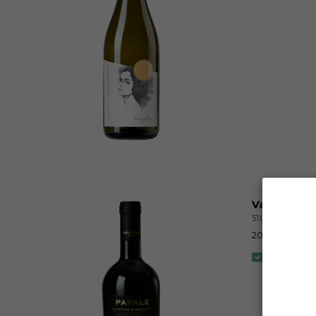
Varvaglione
51.04 PUVAPPO19
2019 | 0,75 L |
Disponivel