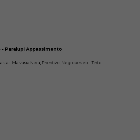
 - Paralupi Appassimento
T
| Castas: Malvasia Nera, Primitivo, Negroamaro - Tinto