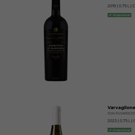
2019 | 0,75 L |
Disponivel
Varvaglion
51.04 PUVAPDC2
2023 | 0,75 L 
Disponivel