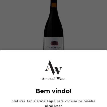
Cabeças do Reguengo - Vira Cabeças Tinto
51.01 ALCRVC21T
2021 | 0,75 L | Castas: Vinhas Velhas - Tinto
Disponivel
Bem vindo!
23,00 €
Confirma ter a idade legal para consumo de bebidas
alcólicas?