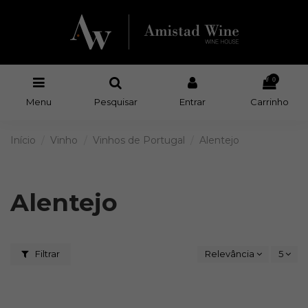
0
Menu
Pesquisar
Entrar
Carrinho
Início
Vinho
Vinhos de Portugal
Alentejo
Alentejo
Filtrar
Relevância
5