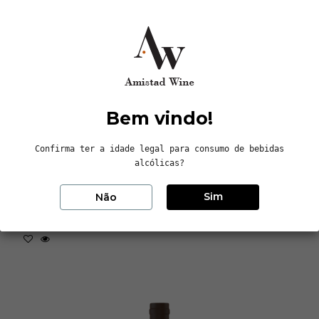
Durnberg - Grauburgunder Reserve - Dürnberg
51.05 WEDBGBR22
2022 | 0,75 L | Castas: Grauburgunder - Branco
Bem vindo!
Disponivel
27,00 €
Confirma ter a idade legal para consumo de bebidas
alcólicas?
Sim
Não
Adicionar ao carrinho