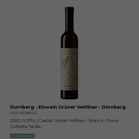
Durnberg - Eiswein Grüner Veltliner - Dürnberg
51.05 WEDBER22
2022 | 0,375 L | Castas: Grüner Veltliner - Branco - Doce -
Colheita Tardia
Disponivel