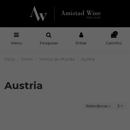
0
Menu
Pesquisar
Entrar
Carrinho
Início
Vinho
Vinhos do Mundo
Austria
Austria
Relevância
3