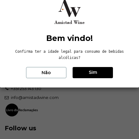
Métodos de Pagamento
Bem vindo!
Contactos
Confirma ter a idade legal para consumo de bebidas
alcólicas?
Sem Estrela, LDA
Sim
Não
Avenida da Independência, nº8, Arcos
4705-162 Braga, Portugal
+351 253 143 130
info@amistadwine.com
Follow us