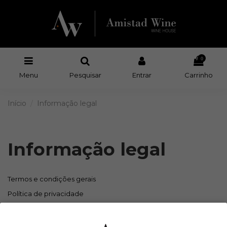
0
Menu
Pesquisar
Entrar
Carrinho
Início
Informação legal
Informação legal
Termos e condições gerais
Política de privacidade
Política de Cookies
Envios / Entregas