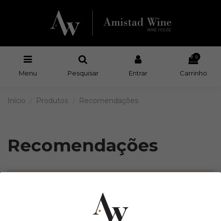
0
Menu
Pesquisar
Entrar
Carrinho
Início
Produtos
Recomendações
Recomendações
There are no products.