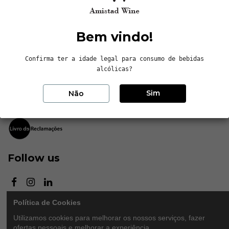
Contactos
Bem vindo!
Sem Estrela, LDA
Confirma ter a idade legal para consumo de bebidas
Avenida da Independência, nº8, Arcos
alcólicas?
4705-162 Braga, Portugal
Sim
+351 253 143 130
Não
info@amistadwine.com
Follow us
Política de Cookies
Newsletter
Utilizamos cookies para melhorar os nossos serviços, fazer
ofertas pessoais e melhorar a experiência.