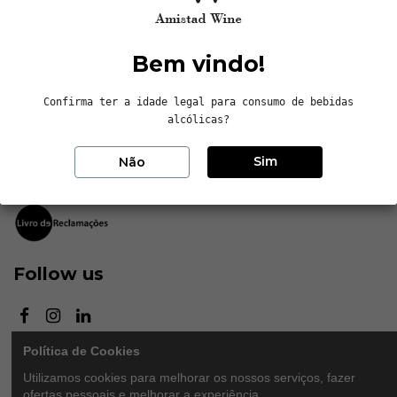
Contactos
Bem vindo!
Sem Estrela, LDA
Confirma ter a idade legal para consumo de bebidas
Avenida da Independência, nº8, Arcos
alcólicas?
4705-162 Braga, Portugal
Sim
+351 253 143 130
Não
info@amistadwine.com
Follow us
Política de Cookies
Newsletter
Utilizamos cookies para melhorar os nossos serviços, fazer
ofertas pessoais e melhorar a experiência.