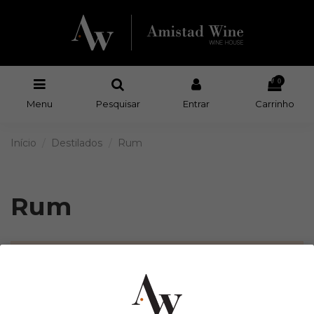
0
Menu
Pesquisar
Entrar
Carrinho
Início
Destilados
Rum
Rum
There are no products.