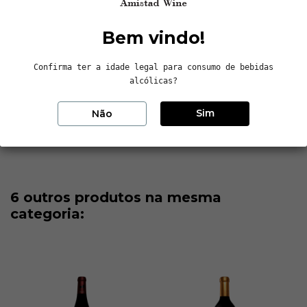
Pago. uma frescura balsâmica que realça a sua potência.
maturidade e mineralidade. O blend nasce do equilíbrio de
Bem vindo!
Cabernet Sauvignon e Merlot e da soma do elegante Cabernet
Franc e do poderoso Petit Verdot.
Confirma ter a idade legal para consumo de bebidas
alcólicas?
Dados do produto
Sim
Não
Reviews (0)
6 outros produtos na mesma
categoria: