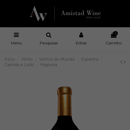
0
Menu
Pesquisar
Entrar
Carrinho
Início
Vinho
Vinhos do Mundo
Espanha
Castela e Leão
Hipperia