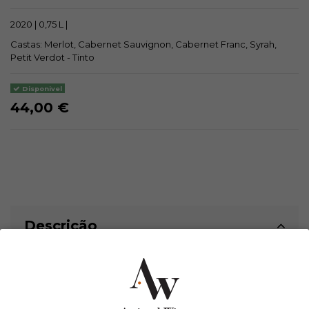
2020 | 0,75 L |
Castas: Merlot, Cabernet Sauvignon, Cabernet Franc, Syrah,
Petit Verdot - Tinto
Disponivel
44,00 €
Descrição
Hipperia é o Grande Vinho da Quinta Vallegarcia. Um vinho
elegante. delicado. de essência fina. com carácter e estilo
próprios. Inspiração internacional nos grandes vinhos de
Bordeaux. Super Toscanos ou Californianos. Aromas típicos do