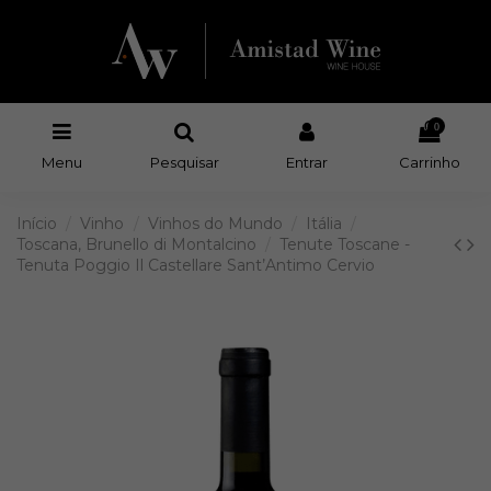
0
Menu
Pesquisar
Entrar
Carrinho
Início
Vinho
Vinhos do Mundo
Itália
Toscana, Brunello di Montalcino
Tenute Toscane -
Tenuta Poggio Il Castellare Sant’Antimo Cervio