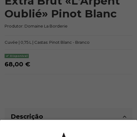
Extra Brut «L'Arpent
Oublié» Pinot Blanc
Produtor:
Domaine La Borderie
Cuvée | 0,75 L | Castas: Pinot Blanc - Branco
Disponivel
68,00 €
Descrição
“Val Moré” em Bar sur Seine. iniciou a sua plantação em 1954.