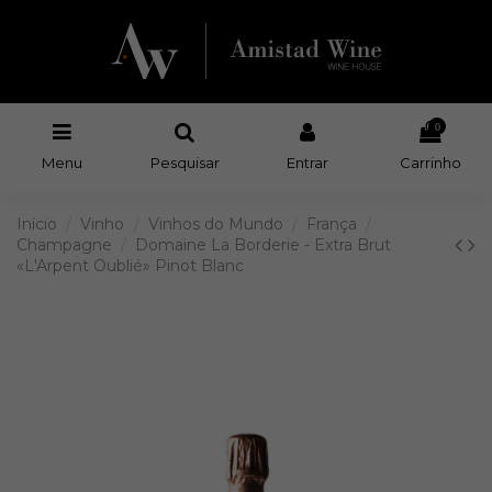
0
Menu
Pesquisar
Entrar
Carrinho
Início
Vinho
Vinhos do Mundo
França
Champagne
Domaine La Borderie - Extra Brut
«L'Arpent Oublié» Pinot Blanc