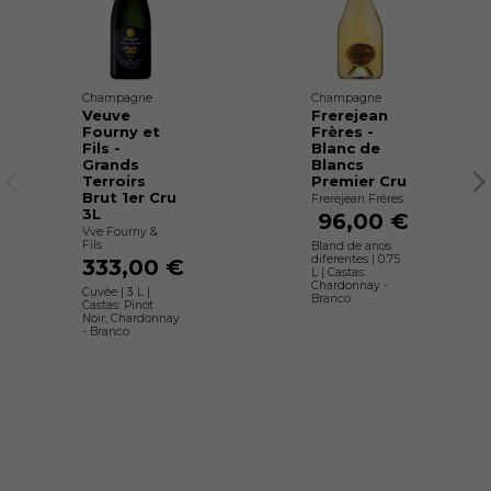
Champagne
Champagne
Veuve
Frerejean
Fourny et
Frères -
Fils -
Blanc de
Grands
Blancs
Terroirs
Premier Cru
Brut 1er Cru
Frerejean Frères
3L
96,00 €
Vve Fourny &
Fils
Bland de anos
diferentes | 0,75
333,00 €
L | Castas:
Chardonnay -
Cuvée | 3 L |
Branco
Castas: Pinot
Noir, Chardonnay
- Branco