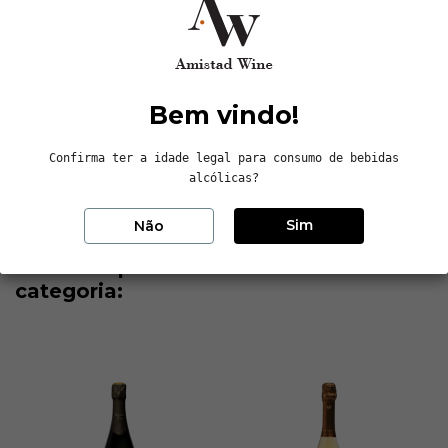
com uma exposição para oeste. A fermentação maloláctica
ocorre em tanques de aço inoxidável e 15% em barricas de
carvaho francês. Estagia 30 meses na adega.
Dados do produto
Bem vindo!
Confirma ter a idade legal para consumo de bebidas
Reviews (0)
alcólicas?
Sim
Não
16 outros produtos na mesma
categoria: