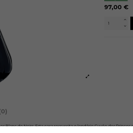
97,00 €
(0)
 Blanc de Noirs. Esta casa ressuscita o lendário Cuvée des Princ
padrões característicos da grande aristocracia européia do início d