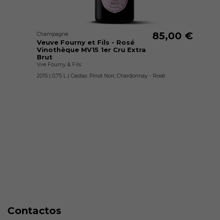
85,00 €
Champagne
Veuve Fourny et Fils - Rosé
Vinothèque MV15 1er Cru Extra
Brut
Vve Fourny & Fils
2015 | 0,75 L | Castas: Pinot Noir, Chardonnay - Rosê
Contactos