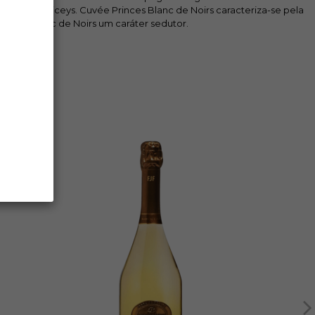
 vila de Riceys. Cuvée Princes Blanc de Noirs caracteriza-se pela
mpanhe Blanc de Noirs um caráter sedutor.