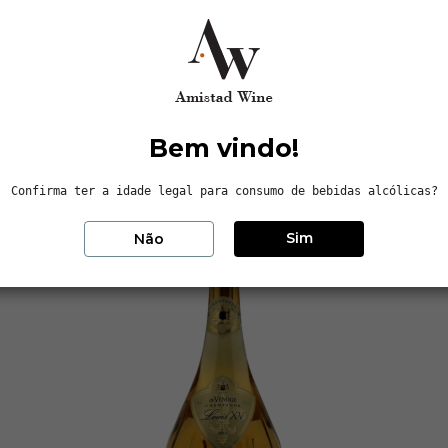
rands Crus de Reims. Complementados por uma seleção de parcelas da
romas de frutas vermelhas frescas e groselha preta trazem a este cha
Bem vindo!
Confirma ter a idade legal para consumo de bebidas alcólicas?
Sim
Não