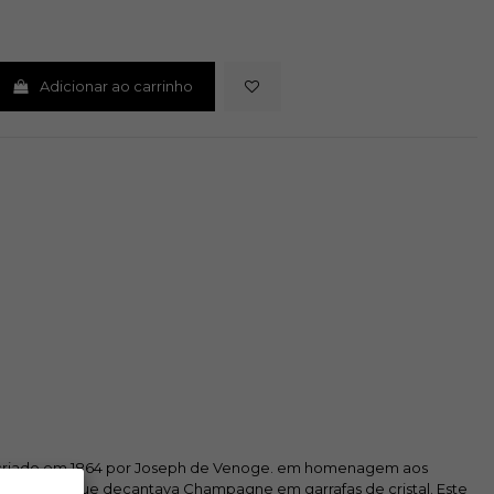
Adicionar ao carrinho
es criado em 1864 por Joseph de Venoge. em homenagem aos
o século XX. que decantava Champagne em garrafas de cristal. Este