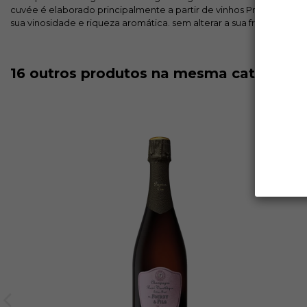
cuvée é elaborado principalmente a partir de vinhos Premiers e G
sua vinosidade e riqueza aromática. sem alterar a sua frescura. A
16 outros produtos na mesma categoria: