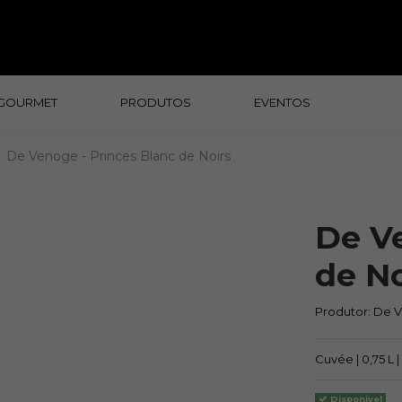
GOURMET
PRODUTOS
EVENTOS
De Venoge - Princes Blanc de Noirs
De V
de No
Produtor:
De 
Cuvée | 0,75 L 
Disponivel