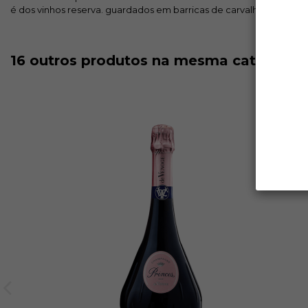
é dos vinhos reserva. guardados em barricas de carvalho francês.
16 outros produtos na mesma categoria: