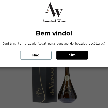
 O envelhecimento na garrafa é nas caves da casa. caves essas dos s
Bem vindo!
Confirma ter a idade legal para consumo de bebidas alcólicas?
Sim
Não