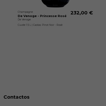
232,00 €
Champagne
De Venoge - Princesse Rosé
De Venoge
Cuvée 1.5 L | Castas: Pinot Noir - Rosê
Contactos