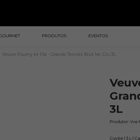
GOURMET
PRODUTOS
EVENTOS
Veuve Fourny et Fils - Grands Terroirs Brut 1er Cru 3L
Veuve
Grand
3L
Produtor:
Vve F
Cuvée | 3 L | C