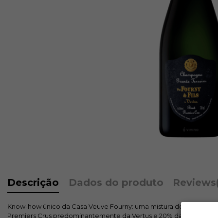
Descrição
Dados do produto
Reviews
Know-how único da Casa Veuve Fourny: uma mistura de Pinot Noir 
Premiers Crus predominantemente da Vertus e 20% das parcelas co