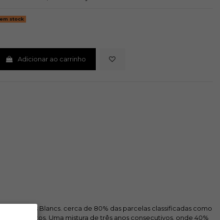
 em stock
Adicionar ao carrinho
da Côte des Blancs. cerca de 80% das parcelas classificadas como
ão de sulfitos. Uma mistura de três anos consecutivos. onde 40%