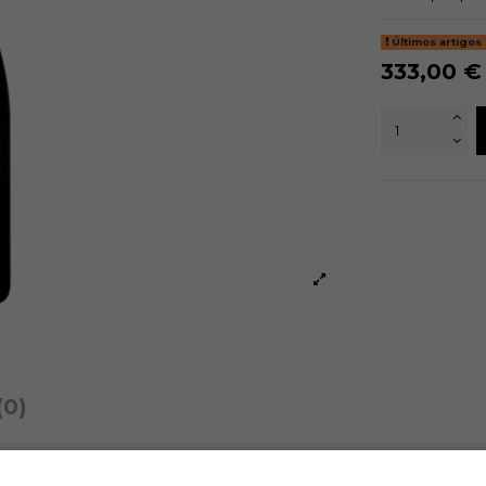
Últimos artigos
333,00 €
(0)
e Chardonnay escolhidos a dedo. As uvas vêm dos melhores lugares 
mo Grands Crus. A vinificação é de 7 meses sobre as borras sem adiç