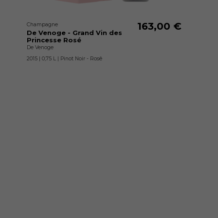
163,00 €
Champagne
De Venoge - Grand Vin des
Princesse Rosé
De Venoge
2015 | 0,75 L | Pinot Noir - Rosê