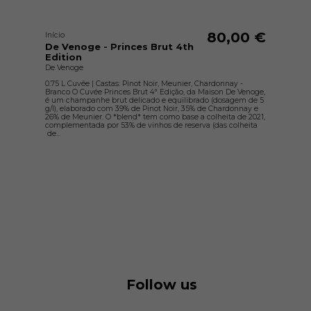
80,00 €
Início
De Venoge - Princes Brut 4th
Edition
De Venoge
0.75 L Cuvée | Castas: Pinot Noir, Meunier, Chardonnay -
Branco O Cuvée Princes Brut 4ª Edição, da Maison De Venoge,
é um champanhe brut delicado e equilibrado (dosagem de 5
g/l), elaborado com 39% de Pinot Noir, 35% de Chardonnay e
26% de Meunier. O *blend* tem como base a colheita de 2021,
complementada por 53% de vinhos de reserva (das colheita
de...
Follow us