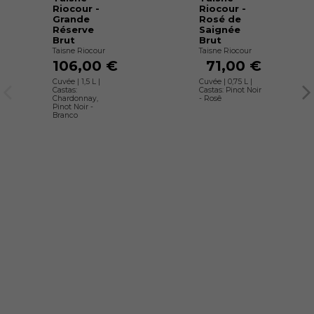
Riocour -
Riocour -
Grande
Rosé de
Réserve
Saignée
Brut
Brut
Taisne Riocour
Taisne Riocour
106,00 €
71,00 €
Cuvée | 1,5 L |
Cuvée | 0,75 L |
Castas:
Castas: Pinot Noir
Chardonnay,
- Rosê
Pinot Noir -
Branco