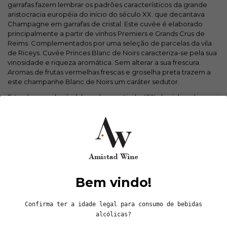
garrafas fazem lembrar os padrões característicos da grande
aristocracia européia do início do século XX. que decantava
Champagne em garrafas de cristal. Este cuvée é elaborado
principalmente a partir de vinhos Premiers e Grands Crus de
Reims. Complementados por uma seleção de parcelas da vila
de Riceys. Cuvée Princes Blanc de Noirs caracteriza-se pela sua
vinosidade e riqueza aromática. Sem alterar a sua frescura.
Aromas de frutas vermelhas frescas e groselha preta trazem a
este champanhe Blanc de Noirs um caráter sedutor.
Este champanhe é elaborado a partir de 49% de vinhos da
colheita de 2020, complementados por 51% de vinhos de
reserva provenientes das colheitas de 2016, 2018 e 2019. Esta
complexidade da mistura garante uma continuidade estilística e
uma maturidade aromática notável. A dosagem é ajustada para
5 g/L, oferecendo um equilíbrio perfeito entre frescura e
amplitude.
As uvas provêm de 14 aldeias selecionadas entre os melhores
crus da Champagne, incluindo Mesnil-sur-Oger, Trépail, Les
Bem vindo!
Riceys, Hautvillers, Ludes e Chigny-les-Roses. Uma verdadeira
viagem pela Champagne numa única taça.
Confirma ter a idade legal para consumo de bebidas
alcólicas?