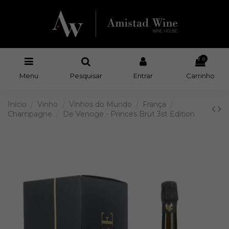
0
Menu
Pesquisar
Entrar
Carrinho
Início
Vinho
Vinhos do Mundo
França
Champagne
De Venoge - Princes Brut 3st Edition