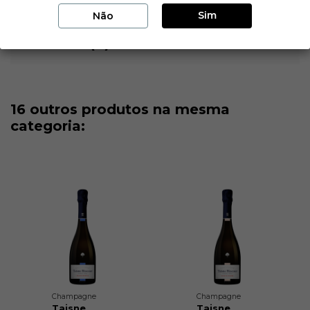
Dados do produto
Sim
Não
Reviews (0)
16 outros produtos na mesma
categoria:
Champagne
Champagne
Taisne
Taisne