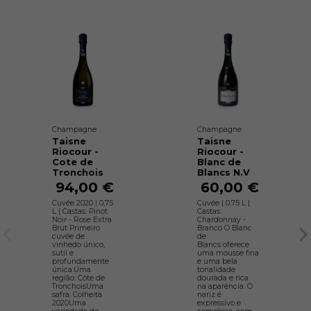
Champagne
Champagne
Taisne
Taisne
Riocour -
Riocour -
Cote de
Blanc de
Tronchois
Blancs N.V
94,00 €
60,00 €
Cuvée 2020 | 0,75
Cuvée | 0,75 L |
L | Castas: Pinot
Castas:
Noir - Rose Extra
Chardonnay -
Brut Primeiro
Branco O Blanc
cuvée de
de
vinhedo único,
Blancs oferece
sutil e
uma mousse fina
profundamente
e uma bela
única:Uma
tonalidade
região: Côte de
dourada e rica
TronchoisUma
na aparência. O
safra: Colheita
nariz é
2020Uma
expressivo e