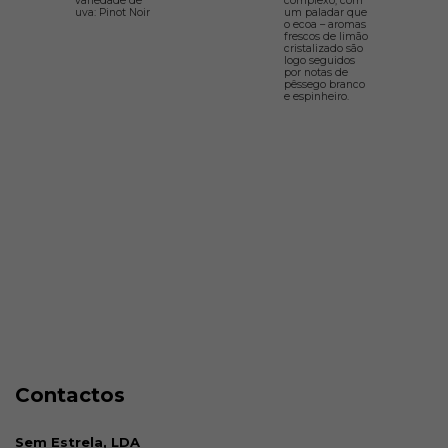
variedade de
complexo, com
uva: Pinot Noir
um paladar que
o ecoa – aromas
frescos de limão
cristalizado são
logo seguidos
por notas de
pêssego branco
e espinheiro.
Contactos
Sem Estrela, LDA