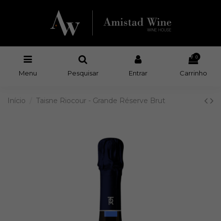
0
Menu
Pesquisar
Entrar
Carrinho
Início
Taisne Riocour - Grande Réserve Brut