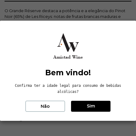
O Grande Réserve destaca a potência e a elegância do Pinot
Noir (65%) de Les Riceys: notas de frutas brancas maduras e
frutas secas. O Chardonnay (35%) acrescenta ousadia e frescor.
A passagem por barris e a duração da maturação amplificam a
complexidade e a persistência na boca. com notas de
manteiga e brioche. 15% do cuvée é reserva e passa 3 anos na
própria cave tradicional.
Dados do produto
Bem vindo!
Reviews (0)
Confirma ter a idade legal para consumo de bebidas
alcólicas?
Sim
Não
8 outros produtos na mesma
categoria: