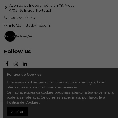
Avenida da Independência, nº8, Arcos
4705-162 Braga, Portugal
+351 253 143 130
info@amistadwine.com
Follow us
Política de Cookies
Newsletter
Utilizamos cookies para melhorar os nossos serviços, fazer
ofertas pessoais e melhorar a experiência.
Se não aceitares os cookies opcionais abaixo, a tua experiência
poderá ser afetada. Se quiseres saber mais, por favor, lê a
Autorizo o tratamento automatizado dos dados por mim facultados. Para
Política de Cookies.
mais informação consulte a nossa
Política de Privacidade
Adicionar ao carrinho
Aceitar