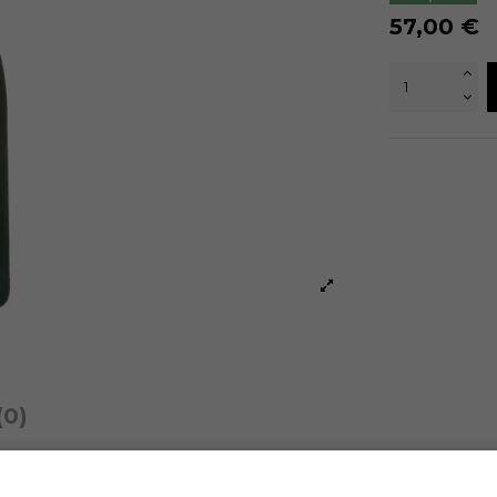
57,00 €
(0)
 a primeira prensagem. 7 meses em borras com um uso minimo de en
nas caves da casa do século XIX numa tmepratura baixa e constante.