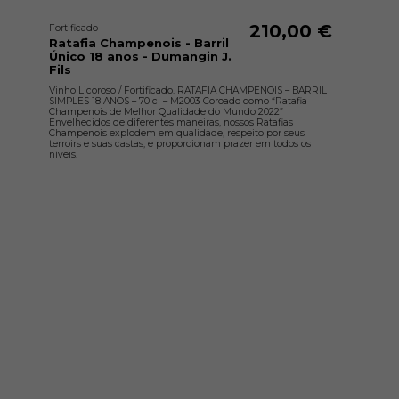
210,00 €
Fortificado
Ratafia Champenois - Barril
Único 18 anos - Dumangin J.
Fils
Vinho Licoroso / Fortificado. RATAFIA CHAMPENOIS – BARRIL
SIMPLES 18 ANOS – 70 cl – M2003 Coroado como “Ratafia
Champenois de Melhor Qualidade do Mundo 2022”
Envelhecidos de diferentes maneiras, nossos Ratafias
Champenois explodem em qualidade, respeito por seus
terroirs e suas castas, e proporcionam prazer em todos os
níveis.