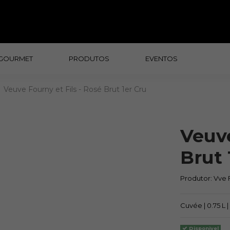
GOURMET
PRODUTOS
EVENTOS
Veuve Fourny et Fils - Rosé Brut 1er Cru
Veuve
Brut 
Produtor:
Vve F
Cuvée | 0.75 L 
Disponivel