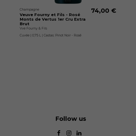
74,00 €
Champagne
Veuve Fourny et Fils - Rosé
Monts de Vertus 1er Cru Extra
Brut
Vve Fourny & Fils
Cuvée | 0,75 L | Castas: Pinot Noir - Rosê
Follow us