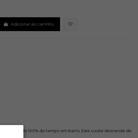
Adicionar ao carrinho
xofre mantido 100% do tempo em barris. Este cuvée descende de