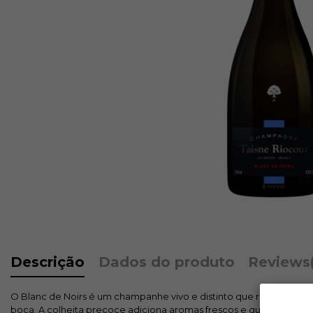
Descrição
Dados do produto
Reviews
O Blanc de Noirs é um champanhe vivo e distinto que reflete o te
boca. A colheita precoce adiciona aromas frescos e quase mentolad