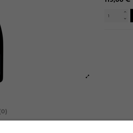
(0)
rroir de Les Riceys. Os vinhedos "Tronchois" trazem poder. os vinhed
os a esta bela mistura. 10% do cuvée é reserva e passa 3 anos na pró