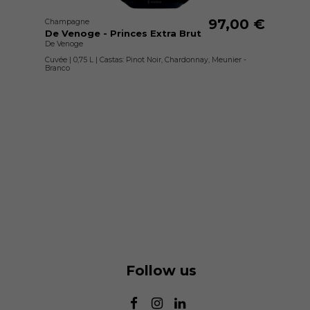
97,00 €
Champagne
De Venoge - Princes Extra Brut
De Venoge
Cuvée | 0,75 L | Castas: Pinot Noir, Chardonnay, Meunier -
Branco
Follow us