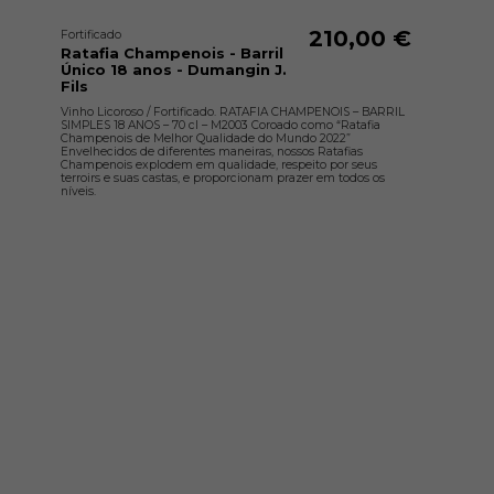
210,00 €
Fortificado
Ratafia Champenois - Barril
Único 18 anos - Dumangin J.
Fils
Vinho Licoroso / Fortificado. RATAFIA CHAMPENOIS – BARRIL
SIMPLES 18 ANOS – 70 cl – M2003 Coroado como “Ratafia
Champenois de Melhor Qualidade do Mundo 2022”
Envelhecidos de diferentes maneiras, nossos Ratafias
Champenois explodem em qualidade, respeito por seus
terroirs e suas castas, e proporcionam prazer em todos os
níveis.