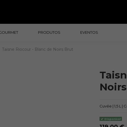
GOURMET
PRODUTOS
EVENTOS
Taisne Riocour - Blanc de Noirs Brut
Taisn
Noirs
Cuvée | 1,5 L | 
Disponivel
119,00 €