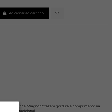
Adicionar ao carrinho
os "Val Germain" e "Pragnon" trazem gordura e comprimento na
pria cave tradicional.