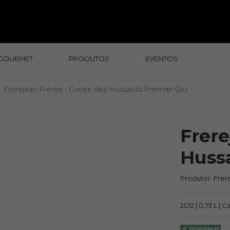
GOURMET
PRODUTOS
EVENTOS
Frerejean Frères - Cuvée des Hussards Premier Cru
Frere
Huss
Produtor:
Frer
2012 | 0,75 L |
Disponivel