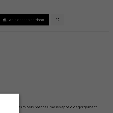
Adicionar ao carrinho
. estagiando assim pelo menos 6 meses após o dégorgement.