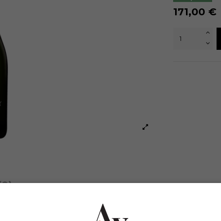
171,00 €
(0)
a fermatação malolatica e está na adega desde 20 de junho de 2013