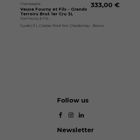
333,00 €
Champagne
Veuve Fourny et Fils - Grands
Terroirs Brut 1er Cru 3L
Vve Fourny & Fils
Cuvée | 3 L | Castas: Pinot Noir, Chardonnay - Branco
Follow us
Newsletter