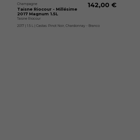
142,00 €
Champagne
Taisne Riocour - Millésime
2017 Magnum 1.5L
Taisne Riocour
2017 | 1.5 L | Castas: Pinot Noir, Chardonnay - Branco