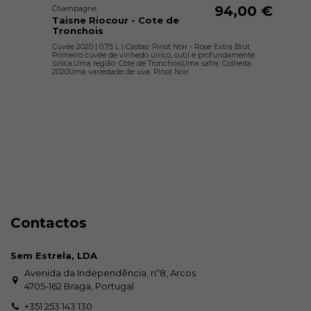
94,00 €
Champagne
Taisne Riocour - Cote de
Tronchois
Cuvée 2020 | 0,75 L | Castas: Pinot Noir - Rose Extra Brut
Primeiro cuvée de vinhedo único, sutil e profundamente
única:Uma região: Côte de TronchoisUma safra: Colheita
2020Uma variedade de uva: Pinot Noir
Contactos
Sem Estrela, LDA
Avenida da Independência, nº8, Arcos
4705-162 Braga, Portugal
+351 253 143 130