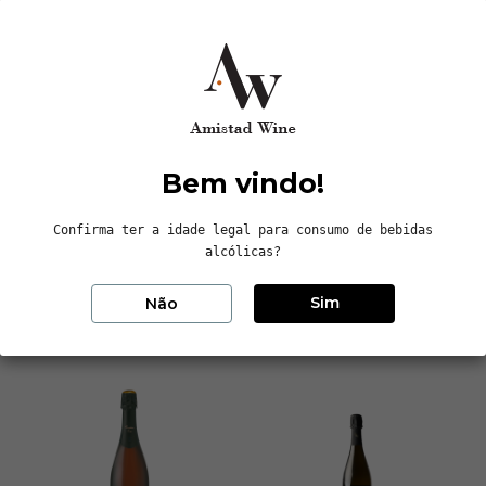
durante 8 anos. Estagia pelo menos 6 meses após o
dégorgement.
Dados do produto
Reviews (0)
Bem vindo!
Confirma ter a idade legal para consumo de bebidas
alcólicas?
16 outros produtos na mesma
categoria:
Sim
Não