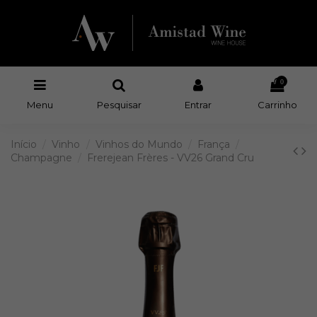
0
Menu
Pesquisar
Entrar
Carrinho
Início
Vinho
Vinhos do Mundo
França
Champagne
Frerejean Frères - VV26 Grand Cru