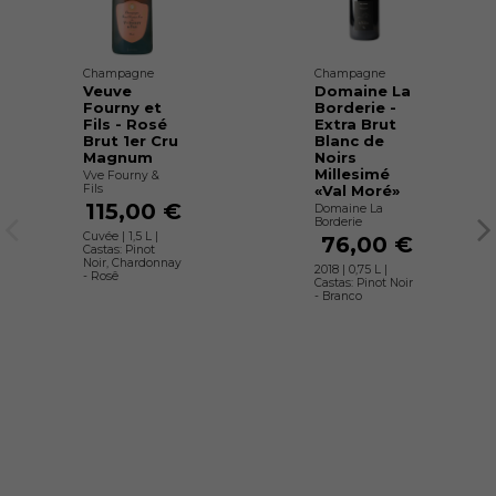
Champagne
Champagne
Veuve
Domaine La
Fourny et
Borderie -
Fils - Rosé
Extra Brut
Brut 1er Cru
Blanc de
Magnum
Noirs
Millesimé
Vve Fourny &
Fils
«Val Moré»
115,00 €
Domaine La
Borderie
Cuvée | 1,5 L |
76,00 €
Castas: Pinot
Noir, Chardonnay
2018 | 0,75 L |
- Rosê
Castas: Pinot Noir
- Branco