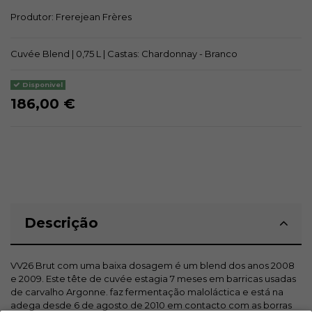
Produtor:
Frerejean Frères
Cuvée Blend | 0,75 L | Castas: Chardonnay - Branco
Disponivel
186,00 €
Descrição
VV26 Brut com uma baixa dosagem é um blend dos anos 2008
e 2009. Este tête de cuvée estagia 7 meses em barricas usadas
de carvalho Argonne. faz fermentação maloláctica e está na
adega desde 6 de agosto de 2010 em contacto com as borras