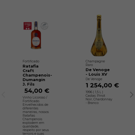
Fortificado
Champagne
Raro
Ratafia
De Venoge
Craft
- Louis XV
Champenois-
De Venoge
Dumangin
1 254,00 €
J. Fils
54,00 €
1996 | 1,5 L |
Castas: Pinot
Vinho Licoroso /
Noir, Chardonnay
Fortificado.
- Branco
Envelhecidos de
diferentes
maneiras, nossos
Ratafias
Champenois
explodem em
qualidade,
respeito por seus
terroirs e suas