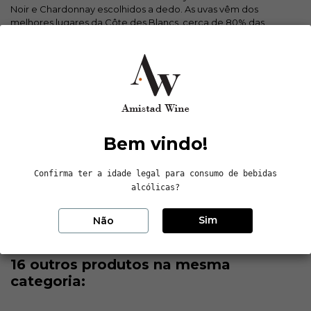
Noir e Chardonnay escolhidos a dedo. As uvas vêm dos
melhores lugares da Côte des Blancs. cerca de 80% das
parcelas classificadas como Premiers Crus predominantemente
da Vertus e 20% das parcelas como Grands Crus. A vinificação é
de 7 meses sobre as borras sem adição de sulfitos. Uma mistura
de três anos consecutivos. onde 40% é dos vinhos reserva.
guardados em barricas de carvalho francês. O envelhecimento
na garrafa é nas caves da casa. caves essas dos século XIX com
um temperatura baixa e constante.
Bem vindo!
Dados do produto
Confirma ter a idade legal para consumo de bebidas
alcólicas?
Reviews (0)
Sim
Não
16 outros produtos na mesma
categoria: