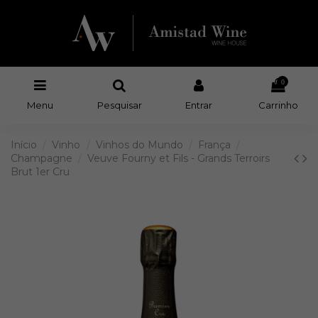
0
Menu
Pesquisar
Entrar
Carrinho
Início
Vinho
Vinhos do Mundo
França
Champagne
Veuve Fourny et Fils - Grands Terroirs
Brut 1er Cru