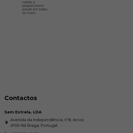
castas, e
proporcionam
prazer em todos
os níveis.
Contactos
Sem Estrela, LDA
Avenida da Independência, nº8, Arcos
4705-162 Braga, Portugal