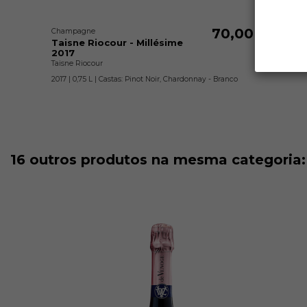
70,00 €
Champagne
Taisne Riocour - Millésime
2017
Taisne Riocour
2017 | 0,75 L | Castas: Pinot Noir, Chardonnay - Branco
16 outros produtos na mesma categoria: