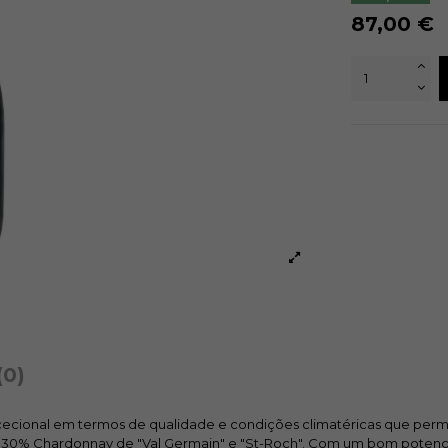
87,00 €
(0)
cecional em termos de qualidade e condições climatéricas que permit
 com 30% Chardonnay de "Val Germain" e "St-Roch". Com um bom poten