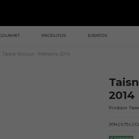
GOURMET
PRODUTOS
EVENTOS
Taisne Riocour - Millésime 2014
Taisn
2014
Produtor:
Tais
2014 | 0,75 L |
Disponivel